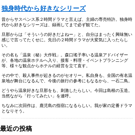
独身時代から好きなシリーズ
昔からサスペンス系２時間ドラマと言えば、主婦の専売特許。独身時
代から好きなシリーズは、録画してまで必ず観てた。
旦那からは「そういうの好きだよねー」と、自分はまったく興味無い
感じで言ってたくせに。先日の２時間ドラマが大変気に入ったらし
い。
その名も「温泉（秘）大作戦」。森口瑤子率いる温泉アドバイザー
が、各地の温泉ホテルへ入り、接客・料理・イベントプランニング
等、様々な観点からホテルの経営を立て直す。
その中で、殺人事件が起きるのがセオリー。私自身も、全国の有名温
泉地が舞台になるんで、今後の旅行の参考にもなるから、一石二鳥。
どうやら温泉好きな旦那をも、刺激したらしい。今回は島根の玉造。
当然ながら「行ってみたい」を連呼。
ちなみに次回作は、鹿児島の指宿になるらしい。我が家の定番ドラマ
となりそう。
最近の投稿