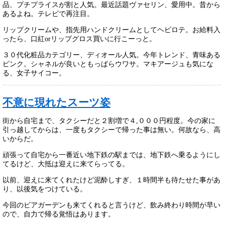
品、プチプライスが割と人気。最近話題ヴァセリン、愛用中。昔から
あるよね。テレビで再注目。
リップクリームや、指先用ハンドクリームとしてヘビロテ。お給料入
ったら、口紅orリップグロス買いに行こーっと。
３０代化粧品カテゴリー、ディオール人気。今年トレンド、青味ある
ピンク。シャネルが良いともっぱらウワサ。マキアージュも気にな
る、女子サイコー。
不意に現れたスーツ姿
街から自宅まで、タクシーだと２割増で４,０００円程度。今の家に
引っ越してからは、一度もタクシーで帰った事は無い。何故なら、高
いからだ。
頑張って自宅から一番近い地下鉄の駅までは、地下鉄へ乗るようにし
てるけど、大抵は迎えに来てらってる。
以前、迎えに来てくれたけど泥酔しすぎ、１時間半も待たせた事があ
り、以後気をつけている。
今回のビアガーデンも来てくれると言うけど、飲み終わり時間が早い
ので、自力で帰る覚悟はあります。