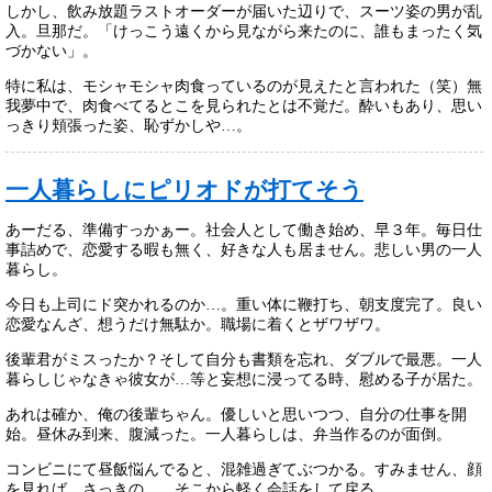
しかし、飲み放題ラストオーダーが届いた辺りで、スーツ姿の男が乱
入。旦那だ。「けっこう遠くから見ながら来たのに、誰もまったく気
づかない」。
特に私は、モシャモシャ肉食っているのが見えたと言われた（笑）無
我夢中で、肉食べてるとこを見られたとは不覚だ。酔いもあり、思い
っきり頬張った姿、恥ずかしや…。
一人暮らしにピリオドが打てそう
あーだる、準備すっかぁー。社会人として働き始め、早３年。毎日仕
事詰めで、恋愛する暇も無く、好きな人も居ません。悲しい男の一人
暮らし。
今日も上司にド突かれるのか…。重い体に鞭打ち、朝支度完了。良い
恋愛なんざ、想うだけ無駄か。職場に着くとザワザワ。
後輩君がミスったか？そして自分も書類を忘れ、ダブルで最悪。一人
暮らしじゃなきゃ彼女が…等と妄想に浸ってる時、慰める子が居た。
あれは確か、俺の後輩ちゃん。優しいと思いつつ、自分の仕事を開
始。昼休み到来、腹減った。一人暮らしは、弁当作るのが面倒。
コンビニにて昼飯悩んでると、混雑過ぎてぶつかる。すみません、顔
を見れば、さっきの…。そこから軽く会話をして戻る。