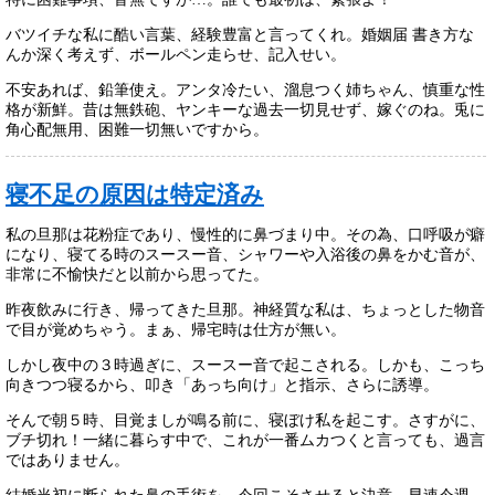
バツイチな私に酷い言葉、経験豊富と言ってくれ。婚姻届 書き方な
んか深く考えず、ボールペン走らせ、記入せい。
不安あれば、鉛筆使え。アンタ冷たい、溜息つく姉ちゃん、慎重な性
格が新鮮。昔は無鉄砲、ヤンキーな過去一切見せず、嫁ぐのね。兎に
角心配無用、困難一切無いですから。
寝不足の原因は特定済み
私の旦那は花粉症であり、慢性的に鼻づまり中。その為、口呼吸が癖
になり、寝てる時のスースー音、シャワーや入浴後の鼻をかむ音が、
非常に不愉快だと以前から思ってた。
昨夜飲みに行き、帰ってきた旦那。神経質な私は、ちょっとした物音
で目が覚めちゃう。まぁ、帰宅時は仕方が無い。
しかし夜中の３時過ぎに、スースー音で起こされる。しかも、こっち
向きつつ寝るから、叩き「あっち向け」と指示、さらに誘導。
そんで朝５時、目覚ましが鳴る前に、寝ぼけ私を起こす。さすがに、
ブチ切れ！一緒に暮らす中で、これが一番ムカつくと言っても、過言
ではありません。