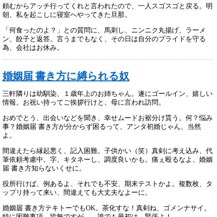
頼むからアッチ行ってくれと言われたので、一人スゴスゴと戻る。明
朝、私を起こしに寝室へやってきた旦那。
「何食ったのよ？」との質問に、馬刺し、ニンニク丸揚げ、ラーメ
ン、餃子と返答。言うまでもなく、その日は自分のプライドを守る
為、会社はお休み。
婚姻届 書き方に縛られる奴
三軒隣りは幼馴染、１歳年上のお姉ちゃん。遂にゴールイン、嬉しい
情報。お祝い持ってご挨拶行けと、母に言われ訪問。
おめでとう、出会いなどを聞き、幸せムードお裾分け貰う。何？悩み
事？婚姻届 書き方が分からず困るって、アンタ初婚じゃん、当然
よ。
間違えたら縁起悪く、記入困難。子供かい（笑）真剣に考え込み、代
筆依頼考慮中。字、キタネーし、調度良いかも。痛ぇ殴るなよ、婚姻
届 書き方知らないくせに。
役所行けば、例あるよ、それでも不安、期末テストかよ。複数枚、タ
ップリ持って来い、間違えても大丈夫なよーに。
婚姻届 書き方テキトーでもOK。茶化すな！真剣ね、ゴメンナサイ。
特に困難事項、皆無ですが…。誰でも最初は、緊張よ！