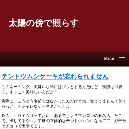
太陽の傍で照らす
Menu
テントウムシケーキが忘れられません
このネーミング、虫嫌いな私にはゾッとするんだけど、実際は可愛
く、すっごく美味しいんだよ！
実際に、こうゆう名前ではなかったんだけどね、覚えてません！笑！
もっと、オシャレなケーキ名だったよ！
ＤＡＬＬＯＹＡＵってお店、あるでしょ？マカロンの有名店。そこ
で、出してるやつ。半球の立体的なテントウムシになってて、顔部分
はチョコで出来てます。