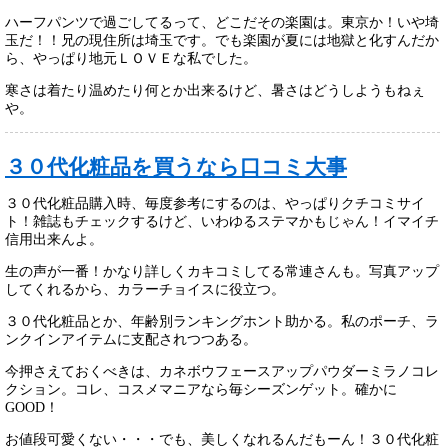
ハーフパンツで過ごしてるって、どこだその楽園は。東京か！いや埼
玉だ！！兄の現住所は埼玉です。でも楽園が夏には地獄と化すんだか
ら、やっぱり地元ＬＯＶＥな私でした。
寒さは着たり温めたり何とか出来るけど、暑さはどうしようもねぇ
や。
３０代化粧品を買うなら口コミ大事
３０代化粧品購入時、毎度参考にするのは、やっぱりクチコミサイ
ト！雑誌もチェックするけど、いわゆるステマかもじゃん！イマイチ
信用出来んよ。
生の声が一番！かなり詳しくカキコミしてる常連さんも。写真アップ
してくれるから、カラーチョイスに役立つ。
３０代化粧品とか、年齢別ランキングホント助かる。私のポーチ、ラ
ンクインアイテムに支配されつつある。
今押さえておくべきは、カネボウフェースアップパウダーミラノコレ
クション。コレ、コスメマニアなら毎シーズンゲット。確かに
GOOD！
お値段可愛くない・・・でも、美しくなれるんだもーん！３０代化粧