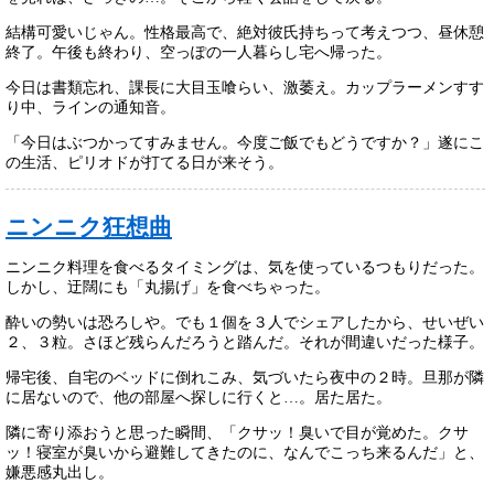
結構可愛いじゃん。性格最高で、絶対彼氏持ちって考えつつ、昼休憩
終了。午後も終わり、空っぽの一人暮らし宅へ帰った。
今日は書類忘れ、課長に大目玉喰らい、激萎え。カップラーメンすす
り中、ラインの通知音。
「今日はぶつかってすみません。今度ご飯でもどうですか？」遂にこ
の生活、ピリオドが打てる日が来そう。
ニンニク狂想曲
ニンニク料理を食べるタイミングは、気を使っているつもりだった。
しかし、迂闊にも「丸揚げ」を食べちゃった。
酔いの勢いは恐ろしや。でも１個を３人でシェアしたから、せいぜい
２、３粒。さほど残らんだろうと踏んだ。それが間違いだった様子。
帰宅後、自宅のベッドに倒れこみ、気づいたら夜中の２時。旦那が隣
に居ないので、他の部屋へ探しに行くと…。居た居た。
隣に寄り添おうと思った瞬間、「クサッ！臭いで目が覚めた。クサ
ッ！寝室が臭いから避難してきたのに、なんでこっち来るんだ」と、
嫌悪感丸出し。