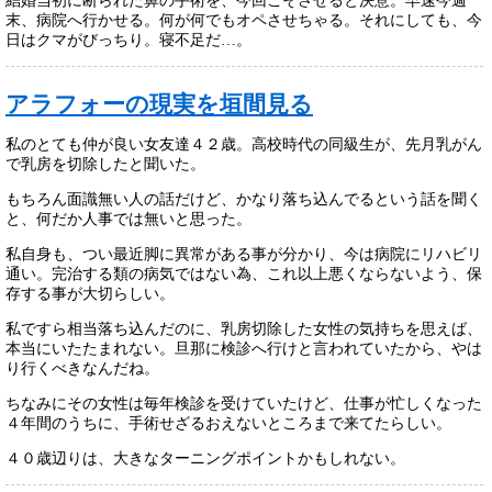
結婚当初に断られた鼻の手術を、今回こそさせると決意。早速今週
末、病院へ行かせる。何が何でもオペさせちゃる。それにしても、今
日はクマがびっちり。寝不足だ…。
アラフォーの現実を垣間見る
私のとても仲が良い女友達４２歳。高校時代の同級生が、先月乳がん
で乳房を切除したと聞いた。
もちろん面識無い人の話だけど、かなり落ち込んでるという話を聞く
と、何だか人事では無いと思った。
私自身も、つい最近脚に異常がある事が分かり、今は病院にリハビリ
通い。完治する類の病気ではない為、これ以上悪くならないよう、保
存する事が大切らしい。
私ですら相当落ち込んだのに、乳房切除した女性の気持ちを思えば、
本当にいたたまれない。旦那に検診へ行けと言われていたから、やは
り行くべきなんだね。
ちなみにその女性は毎年検診を受けていたけど、仕事が忙しくなった
４年間のうちに、手術せざるおえないところまで来てたらしい。
４０歳辺りは、大きなターニングポイントかもしれない。