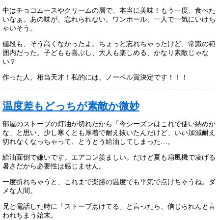
中はチョコムースやクリームの層で、本当に美味！もう一度、食べた
いなぁ。あの味が、忘れられない。ワンホール、一人で一気にいけち
ゃいそう。
値段も、そう高くなかったよ。ちょっと忘れちゃったけど、常識の範
囲内だった。子どもも喜ぶし、大人も楽しめる、かなり素敵じゃな
い？
作った人、相当天才！私的には、ノーベル賞決定です！！！
温度差もどっちが素敵か微妙
部屋のストーブの灯油が切れたから「今シーズンはこれで使い納めか
な」と思い、少し寒くとも厚着で耐え抜いたんだけど、いい加減耐え
切れなくなっちゃって、とうとう給油してしまった…。
給油面倒で嫌いです。エアコン羨ましい。だけど夏も扇風機で凌げる
暑さだから必要性は感じません。
一度折れちゃうと、これまで楽勝の温度でも平気で点けちゃうね。ダ
メな人間。
兄と電話した時に「ストーブ点けてる」と言ったら、信じられんと言
われちまう始末。